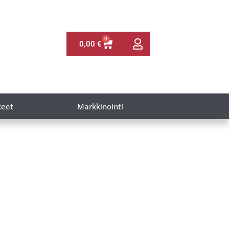
0
0,00
€
keet
Markkinointi