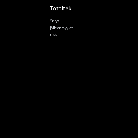
Totaltek
Yritys
Jälleenmyyjät
UKK