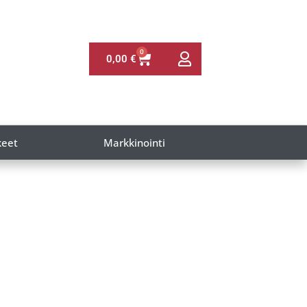
0
0,00
€
keet
Markkinointi