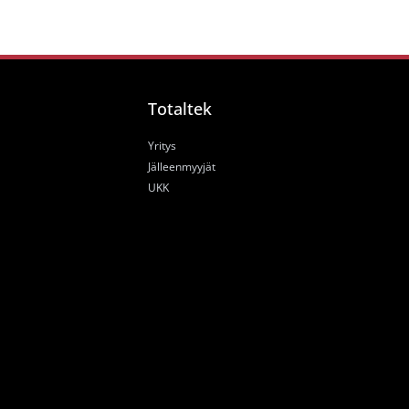
Totaltek
Yritys
Jälleenmyyjät
UKK