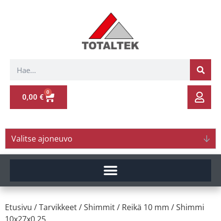
0
0,00
€
Valitse ajoneuvo
Etusivu
/
Tarvikkeet
/
Shimmit
/
Reikä 10 mm
/ Shimmi
10x27x0.25