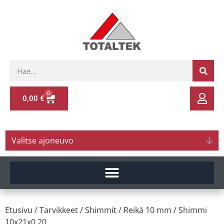
0
0,00
€
Valitse ajoneuvo
Etusivu
/
Tarvikkeet
/
Shimmit
/
Reikä 10 mm
/ Shimmi
10x21x0.20