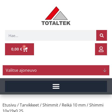
0
0,00
€
Valitse ajoneuvo
Etusivu
/
Tarvikkeet
/
Shimmit
/
Reikä 10 mm
/ Shimmi
10x19x0.25