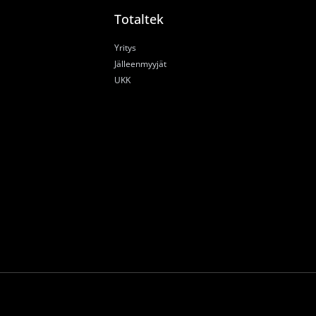
Totaltek
Yritys
Jälleenmyyjät
UKK