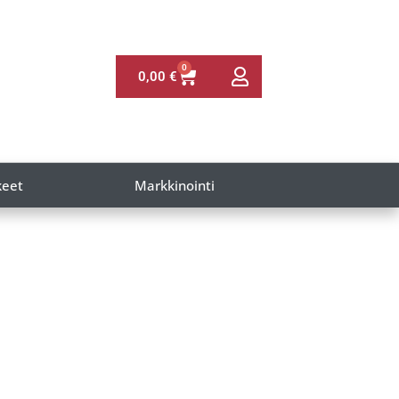
0
0,00
€
keet
Markkinointi