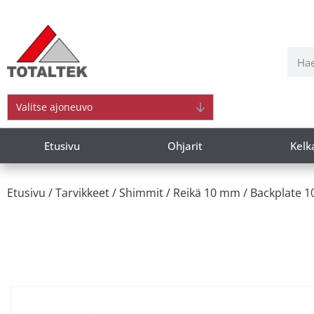
Valitse ajoneuvo
Etusivu
Ohjarit
Kelk
Etusivu
/
Tarvikkeet
/
Shimmit
/
Reikä 10 mm
/ Backplate 1