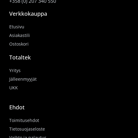
+358 (0) 207 340 550
Verkkokauppa
Etusivu
Asiakastili
Ostoskori
Totaltek
Yritys
Jälleenmyyjät
UKK
Ehdot
Toimitusehdot
Tietosuojaseloste
Vaihto ja palautus