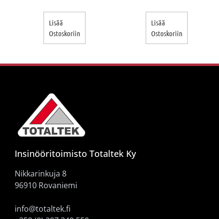
Lisää
Lisää
Ostoskoriin
Ostoskoriin
Insinööritoimisto Totaltek Ky
Nikkarinkuja 8
96910 Rovaniemi
info@totaltek.fi