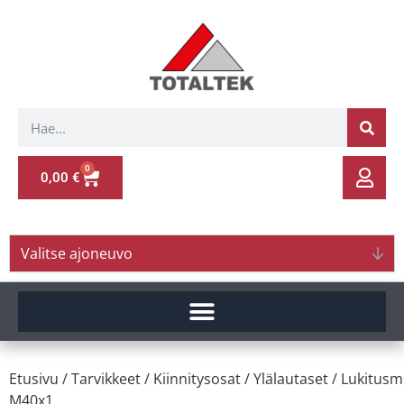
0
0,00
€
Valitse ajoneuvo
Etusivu
/
Tarvikkeet
/
Kiinnitysosat
/
Ylälautaset
/ Lukitusm
M40x1