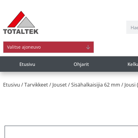
Valitse ajoneuvo
Etusivu
Ohjarit
Kelk
Etusivu
/
Tarvikkeet
/
Jouset
/
Sisähalkaisijia 62 mm
/ Jousi