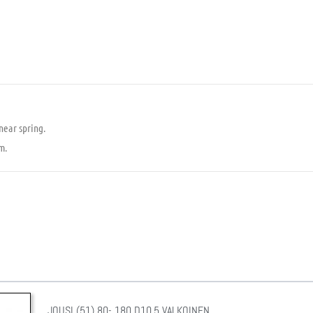
near spring.
m.
JOUSI (51) 80- 180 D10.5 VALKOINEN