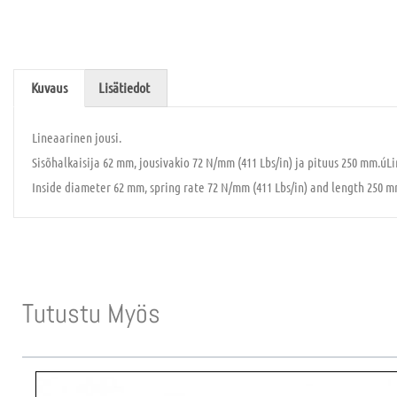
Kuvaus
Lisätiedot
Lineaarinen jousi.
Sisõhalkaisija 62 mm, jousivakio 72 N/mm (411 Lbs/in) ja pituus 250 mm.úLi
Inside diameter 62 mm, spring rate 72 N/mm (411 Lbs/in) and length 250 m
Tutustu Myös