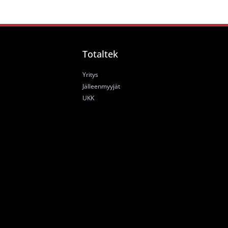
Totaltek
Yritys
Jälleenmyyjät
UKK