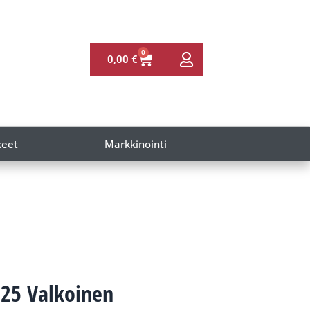
0
0,00
€
keet
Markkinointi
.25 Valkoinen