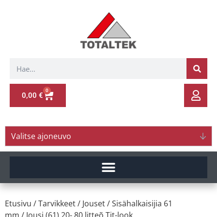
0
0,00
€
Valitse ajoneuvo
Etusivu
/
Tarvikkeet
/
Jouset
/
Sisähalkaisijia 61
mm
/ Jousi (61) 20- 80 litteõ Tit-look