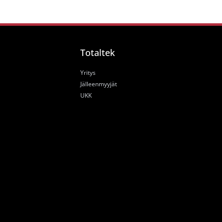
Totaltek
Yritys
Jälleenmyyjät
UKK