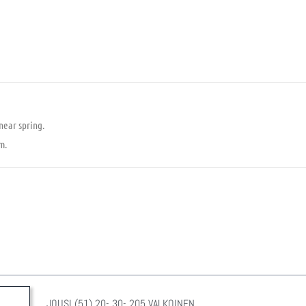
near spring.
m.
JOUSI (51) 20- 30- 205 VALKOINEN