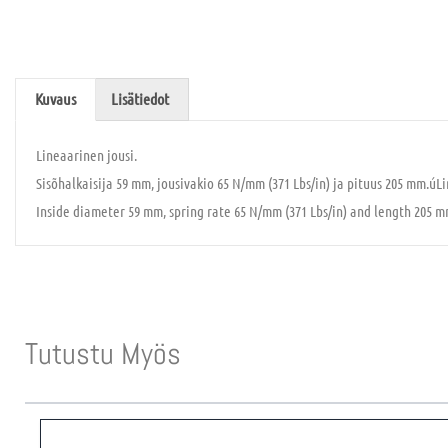
Kuvaus
Lisätiedot
Lineaarinen jousi.
Sisõhalkaisija 59 mm, jousivakio 65 N/mm (371 Lbs/in) ja pituus 205 mm.úLi
Inside diameter 59 mm, spring rate 65 N/mm (371 Lbs/in) and length 205 m
Tutustu Myös