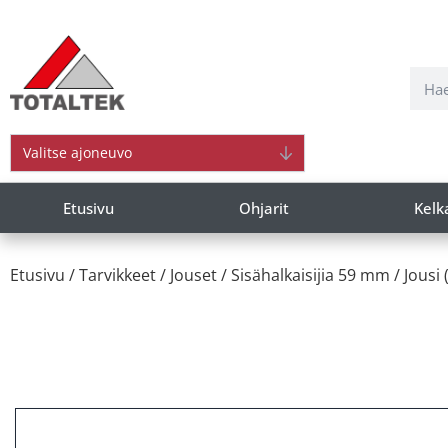
Valitse ajoneuvo
Etusivu
Ohjarit
Kelk
Etusivu
/
Tarvikkeet
/
Jouset
/
Sisähalkaisijia 59 mm
/ Jousi