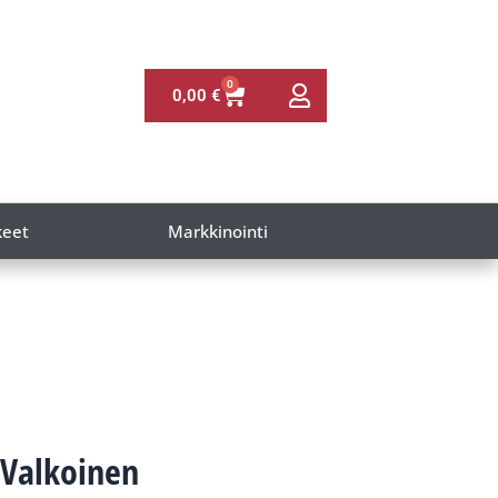
0
0,00
€
keet
Markkinointi
 Valkoinen