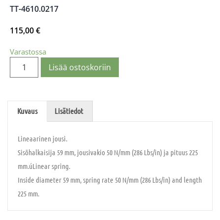
TT-4610.0217
115,00
€
Varastossa
Lisää ostoskoriin
Kuvaus
Lisätiedot
Lineaarinen jousi.
Sisõhalkaisija 59 mm, jousivakio 50 N/mm (286 Lbs/in) ja pituus 225
mm.úLinear spring.
Inside diameter 59 mm, spring rate 50 N/mm (286 Lbs/in) and length
225 mm.