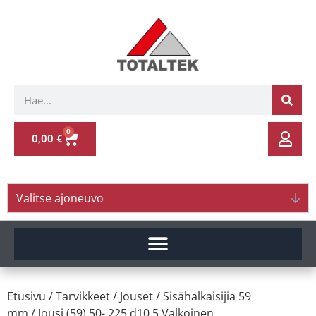
0
0,00
€
Valitse ajoneuvo
Etusivu
/
Tarvikkeet
/
Jouset
/
Sisähalkaisijia 59
mm
/ Jousi (59) 50- 225 d10.5 Valkoinen