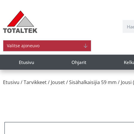
Valitse ajoneuvo
Etusivu
Ohjarit
Kelk
Etusivu
/
Tarvikkeet
/
Jouset
/
Sisähalkaisijia 59 mm
/ Jousi