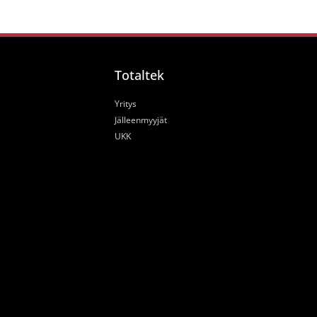
Totaltek
Yritys
Jälleenmyyjät
UKK