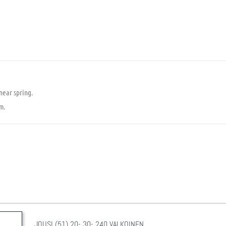
near spring.
m.
JOUSI (51) 20- 30- 240 VALKOINEN