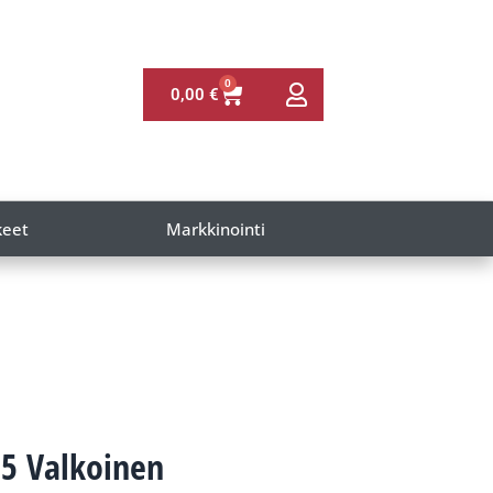
0
0,00
€
keet
Markkinointi
.5 Valkoinen