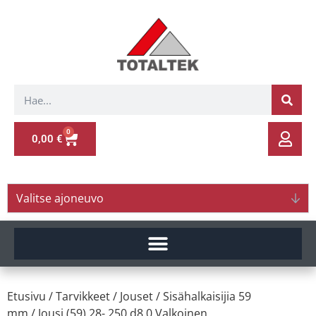
0
0,00
€
Valitse ajoneuvo
Etusivu
/
Tarvikkeet
/
Jouset
/
Sisähalkaisijia 59
mm
/ Jousi (59) 28- 250 d8.0 Valkoinen