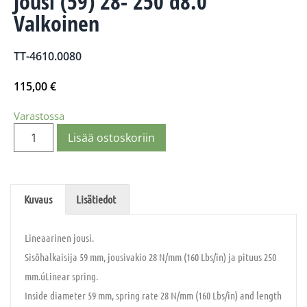
Jousi (59) 28- 250 d8.0
Valkoinen
TT-4610.0080
115,00
€
Varastossa
Lisää ostoskoriin
Kuvaus
Lisätiedot
Lineaarinen jousi.
Sisõhalkaisija 59 mm, jousivakio 28 N/mm (160 Lbs/in) ja pituus 250
mm.úLinear spring.
Inside diameter 59 mm, spring rate 28 N/mm (160 Lbs/in) and length