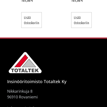
105,00
€
105,00
€
Lisää
Lisää
Ostoskoriin
Ostoskoriin
Insinööritoimisto Totaltek Ky
Nikkarinkuja 8
96910 Rovaniemi