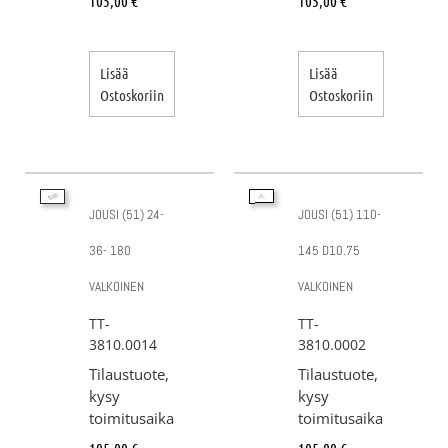
105,00
€
105,00
€
Lisää
Lisää
Ostoskoriin
Ostoskoriin
JOUSI (51) 24-
JOUSI (51) 110-
36- 180
145 D10.75
VALKOINEN
VALKOINEN
TT-
TT-
3810.0014
3810.0002
Tilaustuote,
Tilaustuote,
kysy
kysy
toimitusaika
toimitusaika