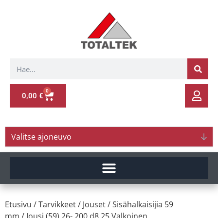
0
0,00
€
Valitse ajoneuvo
Etusivu
/
Tarvikkeet
/
Jouset
/
Sisähalkaisijia 59
mm
/ Jousi (59) 26- 200 d8.25 Valkoinen