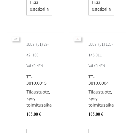
Lisää
Lisää
Ostoskoriin
Ostoskoriin
JOUSI (51) 28-
JOUSI (51) 120-
42- 180
145 D11
VALKOINEN
VALKOINEN
TT-
TT-
3810.0015
3810.0004
Tilaustuote,
Tilaustuote,
kysy
kysy
toimitusaika
toimitusaika
105,00
€
105,00
€