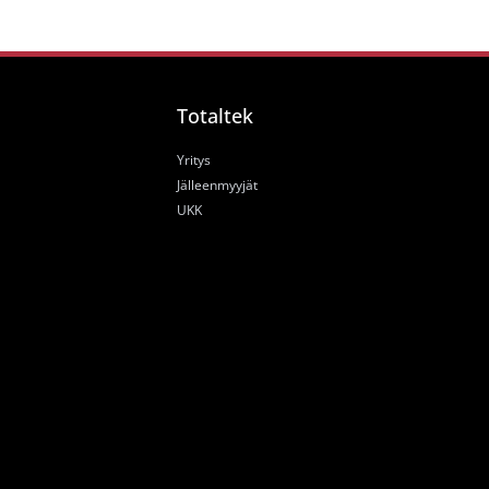
Totaltek
Yritys
Jälleenmyyjät
UKK