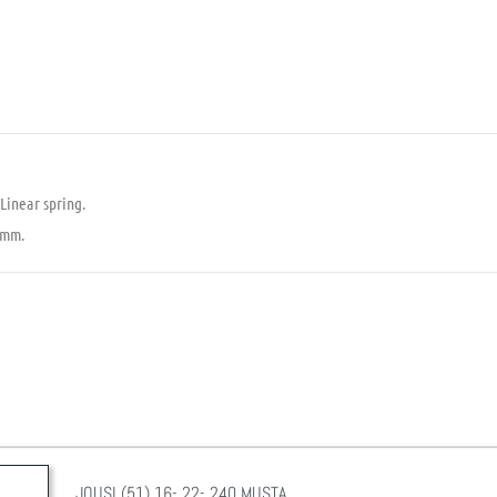
Linear spring.
 mm.
JOUSI (51) 16- 22- 240 MUSTA