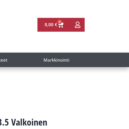
0
0,00
€
keet
Markkinointi
3.5 Valkoinen