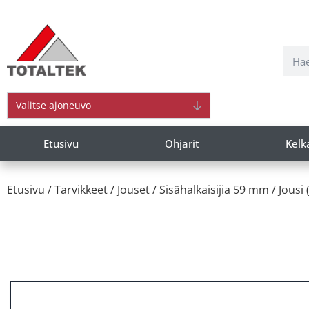
Valitse ajoneuvo
Etusivu
Ohjarit
Kelk
Etusivu
/
Tarvikkeet
/
Jouset
/
Sisähalkaisijia 59 mm
/ Jousi