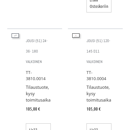
Ostoskoriin
JOUSI (51) 24-
JOUSI (51) 120-
36- 180
145 D11
VALKOINEN
VALKOINEN
TT-
TT-
3810.0014
3810.0004
Tilaustuote,
Tilaustuote,
kysy
kysy
toimitusaika
toimitusaika
105,00
€
105,00
€
Lisää
Lisää