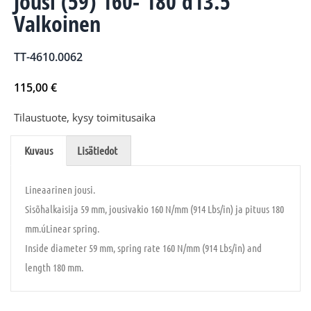
Jousi (59) 160- 180 d13.5
Valkoinen
TT-4610.0062
115,00
€
Tilaustuote, kysy toimitusaika
Kuvaus
Lisätiedot
Lineaarinen jousi.
Sisõhalkaisija 59 mm, jousivakio 160 N/mm (914 Lbs/in) ja pituus 180
mm.úLinear spring.
Inside diameter 59 mm, spring rate 160 N/mm (914 Lbs/in) and
length 180 mm.