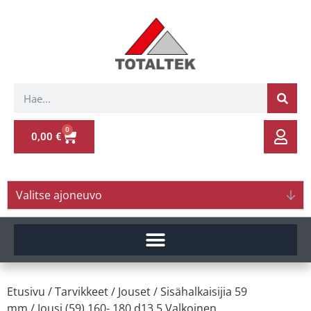
0
0,00
€
Valitse ajoneuvo
Etusivu
/
Tarvikkeet
/
Jouset
/
Sisähalkaisijia 59
mm
/ Jousi (59) 160- 180 d13.5 Valkoinen