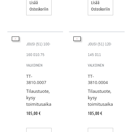
Lisää
Lisää
Ostoskoriin
Ostoskoriin
JOUSI (51) 100-
JOUSI (51) 120-
160 D10.75
145 D11
VALKOINEN
VALKOINEN
TT-
TT-
3810.0007
3810.0004
Tilaustuote,
Tilaustuote,
kysy
kysy
toimitusaika
toimitusaika
105,00
€
105,00
€