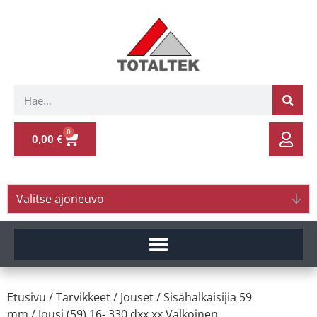
0
0,00
€
Valitse ajoneuvo
Etusivu
/
Tarvikkeet
/
Jouset
/
Sisähalkaisijia 59
mm
/ Jousi (59) 16- 330 dxx.xx Valkoinen