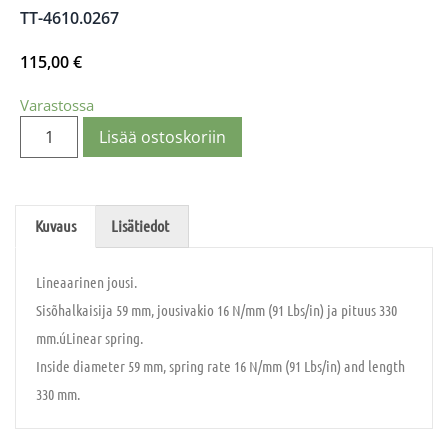
TT-4610.0267
115,00
€
Varastossa
Lisää ostoskoriin
Kuvaus
Lisätiedot
Lineaarinen jousi.
Sisõhalkaisija 59 mm, jousivakio 16 N/mm (91 Lbs/in) ja pituus 330
mm.úLinear spring.
Inside diameter 59 mm, spring rate 16 N/mm (91 Lbs/in) and length
330 mm.