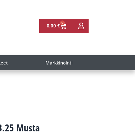
0
0,00
€
keet
Markkinointi
13.25 Musta