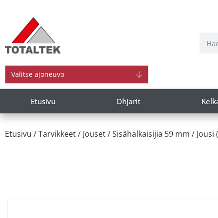
Valitse ajoneuvo
Etusivu
Ohjarit
Kelk
Etusivu
/
Tarvikkeet
/
Jouset
/
Sisähalkaisijia 59 mm
/ Jousi