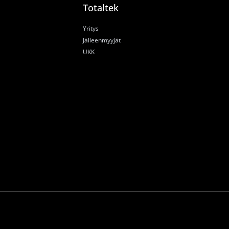
Totaltek
Yritys
Jälleenmyyjät
UKK