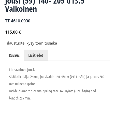
Jousi (59) 140- 205 d13.5
Valkoinen
TT-4610.0030
115,00
€
Tilaustuote, kysy toimitusaika
Kuvaus
Lisätiedot
Lineaarinen jousi.
Sisõhalkaisija 59 mm, jousivakio 140 N/mm (799 Lbs/in) ja pituus 205
mm.úLinear spring.
Inside diameter 59 mm, spring rate 140 N/mm (799 Lbs/in) and
length 205 mm.