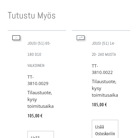
Tutustu Myös
JOUSI (51) 65-
JOUSI (51) 14-
180 D10
20- 240 MUSTA
VALKOINEN
TT-
3810.0022
TT-
Tilaustuote,
3810.0029
kysy
Tilaustuote,
toimitusaika
kysy
105,00
€
toimitusaika
105,00
€
Lisää
Ostoskoriin
Lisää