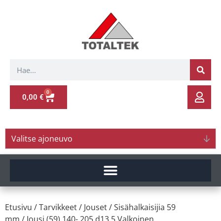
0
0,00
€
Valitse ajoneuvo
Etusivu
/
Tarvikkeet
/
Jouset
/
Sisähalkaisijia 59
mm
/ Jousi (59) 140- 205 d13.5 Valkoinen