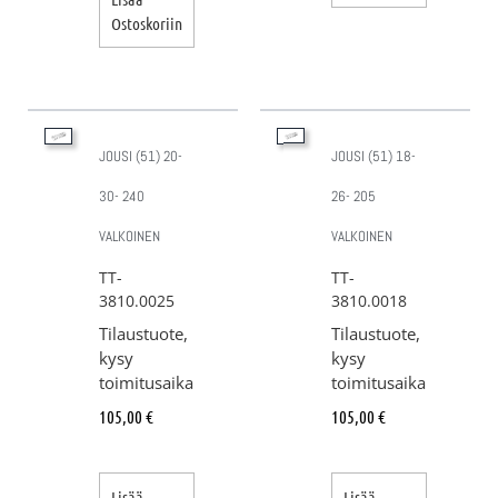
Ostoskoriin
JOUSI (51) 20-
JOUSI (51) 18-
30- 240
26- 205
VALKOINEN
VALKOINEN
TT-
TT-
3810.0025
3810.0018
Tilaustuote,
Tilaustuote,
kysy
kysy
toimitusaika
toimitusaika
105,00
€
105,00
€
Lisää
Lisää