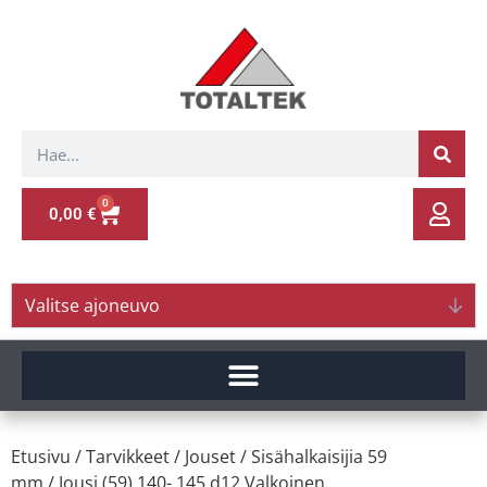
0
0,00
€
Valitse ajoneuvo
Etusivu
/
Tarvikkeet
/
Jouset
/
Sisähalkaisijia 59
mm
/ Jousi (59) 140- 145 d12 Valkoinen