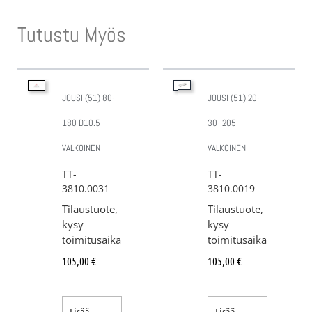
Tutustu Myös
JOUSI (51) 80-
JOUSI (51) 20-
180 D10.5
30- 205
VALKOINEN
VALKOINEN
TT-
TT-
3810.0031
3810.0019
Tilaustuote,
Tilaustuote,
kysy
kysy
toimitusaika
toimitusaika
105,00
€
105,00
€
Lisää
Lisää