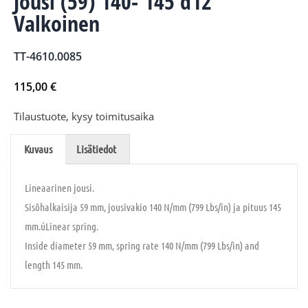
Jousi (59) 140- 145 d12
Valkoinen
TT-4610.0085
115,00
€
Tilaustuote, kysy toimitusaika
Kuvaus
Lisätiedot
Lineaarinen jousi.
Sisõhalkaisija 59 mm, jousivakio 140 N/mm (799 Lbs/in) ja pituus 145
mm.úLinear spring.
Inside diameter 59 mm, spring rate 140 N/mm (799 Lbs/in) and
length 145 mm.