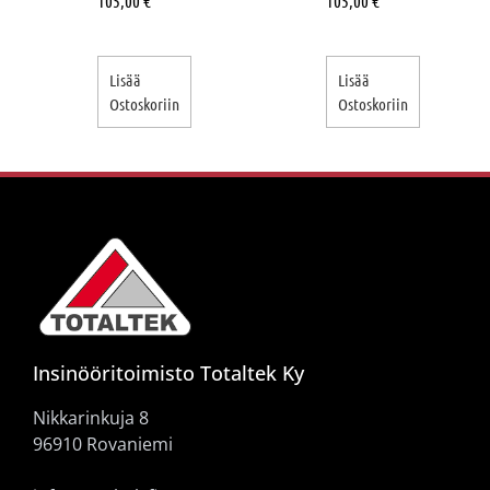
105,00
€
105,00
€
Lisää
Lisää
Ostoskoriin
Ostoskoriin
Insinööritoimisto Totaltek Ky
Nikkarinkuja 8
96910 Rovaniemi