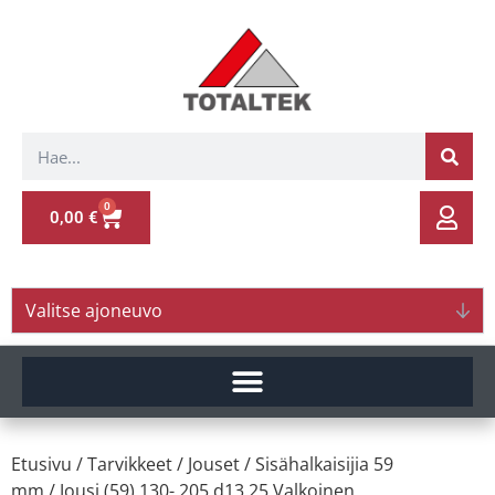
0
0,00
€
Valitse ajoneuvo
Etusivu
/
Tarvikkeet
/
Jouset
/
Sisähalkaisijia 59
mm
/ Jousi (59) 130- 205 d13.25 Valkoinen