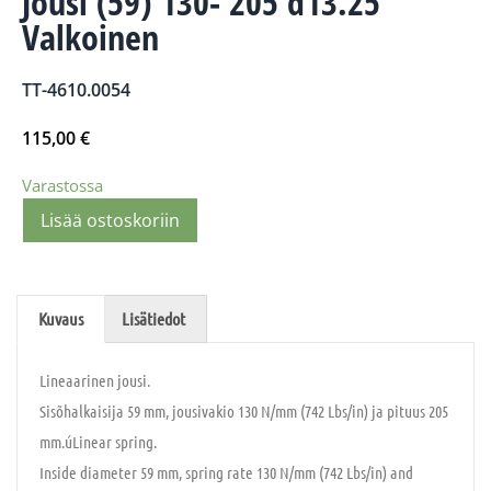
Jousi (59) 130- 205 d13.25
Valkoinen
TT-4610.0054
115,00
€
Varastossa
Lisää ostoskoriin
Kuvaus
Lisätiedot
Lineaarinen jousi.
Sisõhalkaisija 59 mm, jousivakio 130 N/mm (742 Lbs/in) ja pituus 205
mm.úLinear spring.
Inside diameter 59 mm, spring rate 130 N/mm (742 Lbs/in) and