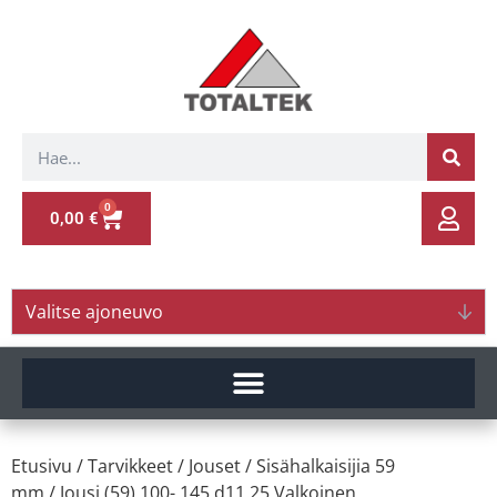
0
0,00
€
Valitse ajoneuvo
Etusivu
/
Tarvikkeet
/
Jouset
/
Sisähalkaisijia 59
mm
/ Jousi (59) 100- 145 d11.25 Valkoinen