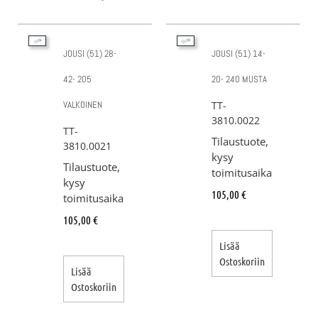
JOUSI (51) 28-
JOUSI (51) 14-
42- 205
20- 240 MUSTA
VALKOINEN
TT-
3810.0022
TT-
Tilaustuote,
3810.0021
kysy
Tilaustuote,
toimitusaika
kysy
105,00
€
toimitusaika
105,00
€
Lisää
Ostoskoriin
Lisää
Ostoskoriin