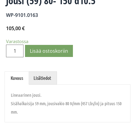
Jousi (59) 80- 150 d10.5
WP-9101.0163
105,00
€
Varastossa
Lisää ostoskoriin
Kuvaus
Lisätiedot
Lineaarinen jousi.
Sisähalkaisija 59 mm, jousivakio 80 N/mm (457 Lbs/in) ja pituus 150
mm.