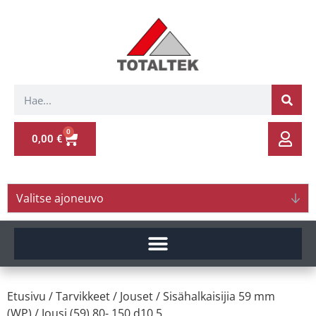
0
0,00
€
Valitse ajoneuvo
Etusivu
/
Tarvikkeet
/
Jouset
/
Sisähalkaisijia 59 mm
(WP)
/ Jousi (59) 80- 150 d10.5