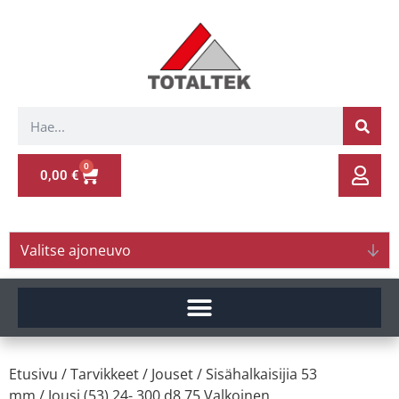
0
0,00
€
Valitse ajoneuvo
Etusivu
/
Tarvikkeet
/
Jouset
/
Sisähalkaisijia 53
mm
/ Jousi (53) 24- 300 d8.75 Valkoinen