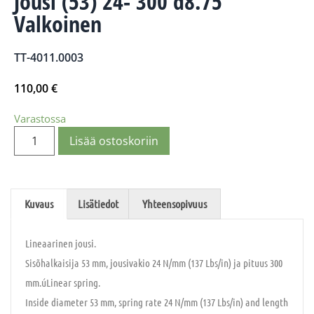
Jousi (53) 24- 300 d8.75
Valkoinen
TT-4011.0003
110,00
€
Varastossa
Lisää ostoskoriin
Kuvaus
Lisätiedot
Yhteensopivuus
Lineaarinen jousi.
Sisõhalkaisija 53 mm, jousivakio 24 N/mm (137 Lbs/in) ja pituus 300
mm.úLinear spring.
Inside diameter 53 mm, spring rate 24 N/mm (137 Lbs/in) and length