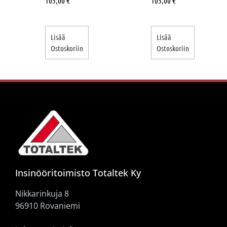
105,00
€
105,00
€
Lisää
Lisää
Ostoskoriin
Ostoskoriin
Insinööritoimisto Totaltek Ky
Nikkarinkuja 8
96910 Rovaniemi