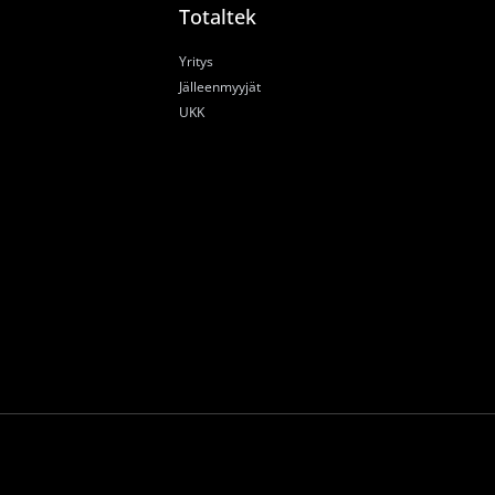
Totaltek
Yritys
Jälleenmyyjät
UKK