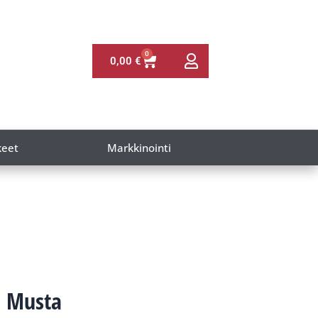
0
0,00
€
keet
Markkinointi
5 Musta