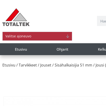
Valitse ajoneuvo
Etusivu
Ohjarit
Kelk
Etusivu
/
Tarvikkeet
/
Jouset
/
Sisähalkaisijia 51 mm
/ Jousi