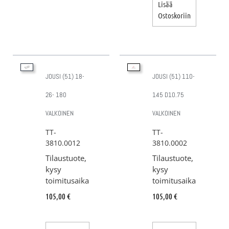
Lisää
Ostoskoriin
JOUSI (51) 18-
JOUSI (51) 110-
26- 180
145 D10.75
VALKOINEN
VALKOINEN
TT-
TT-
3810.0012
3810.0002
Tilaustuote,
Tilaustuote,
kysy
kysy
toimitusaika
toimitusaika
105,00
€
105,00
€