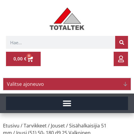
0
0,00
€
Valitse ajoneuvo
Etusivu
/
Tarvikkeet
/
Jouset
/
Sisähalkaisijia 51
mm
/ Jousi (51) 50- 180 d9.25 Valkoinen