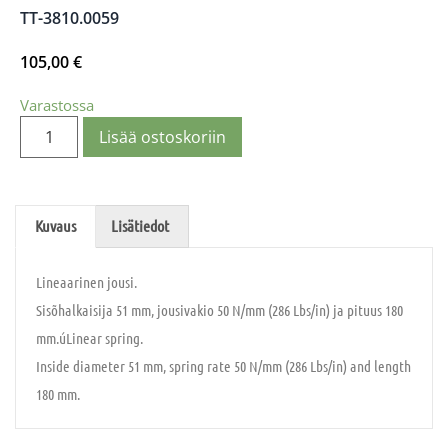
TT-3810.0059
105,00
€
Varastossa
Lisää ostoskoriin
Kuvaus
Lisätiedot
Lineaarinen jousi.
Sisõhalkaisija 51 mm, jousivakio 50 N/mm (286 Lbs/in) ja pituus 180
mm.úLinear spring.
Inside diameter 51 mm, spring rate 50 N/mm (286 Lbs/in) and length
180 mm.