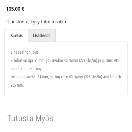
105,00
€
Tilaustuote, kysy toimitusaika
Kuvaus
Lisätiedot
Lineaarinen jousi.
Sisõhalkaisija 51 mm, jousivakio 40 N/mm (228 Lbs/in) ja pituus 205
mm.úLinear spring.
Inside diameter 51 mm, spring rate 40 N/mm (228 Lbs/in) and length
205 mm.
Tutustu Myös