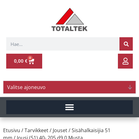
0
0,00
€
Valitse ajoneuvo
Etusivu
/
Tarvikkeet
/
Jouset
/
Sisähalkaisijia 51
mm
/ Jousi (51) 40- 205 d9.0 Musta