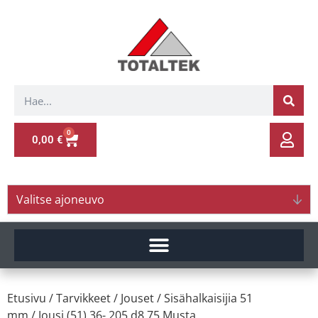
0
0,00
€
Valitse ajoneuvo
Etusivu
/
Tarvikkeet
/
Jouset
/
Sisähalkaisijia 51
mm
/ Jousi (51) 36- 205 d8.75 Musta