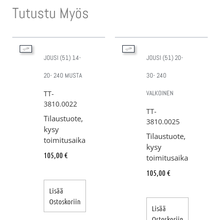
Tutustu Myös
JOUSI (51) 14-
JOUSI (51) 20-
20- 240 MUSTA
30- 240
TT-
VALKOINEN
3810.0022
TT-
Tilaustuote,
3810.0025
kysy
Tilaustuote,
toimitusaika
kysy
105,00
€
toimitusaika
105,00
€
Lisää
Ostoskoriin
Lisää
Ostoskoriin