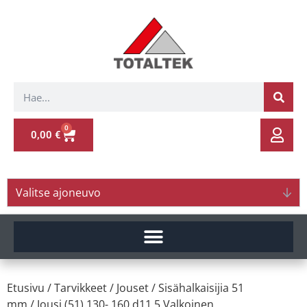
0
0,00
€
Valitse ajoneuvo
Etusivu
/
Tarvikkeet
/
Jouset
/
Sisähalkaisijia 51
mm
/ Jousi (51) 130- 160 d11.5 Valkoinen