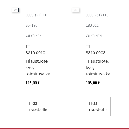
JOUSI (51) 14-
JOUSI (51) 110-
20- 180
160 D11
VALKOINEN
VALKOINEN
TT-
TT-
3810.0010
3810.0008
Tilaustuote,
Tilaustuote,
kysy
kysy
toimitusaika
toimitusaika
105,00
€
105,00
€
Lisää
Lisää
Ostoskoriin
Ostoskoriin