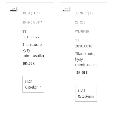
JOUSI (51) 14-
JOUSI (51) 18-
20- 240 MUSTA
26- 205
TT-
VALKOINEN
3810.0022
TT-
Tilaustuote,
3810.0018
kysy
Tilaustuote,
toimitusaika
kysy
105,00
€
toimitusaika
105,00
€
Lisää
Ostoskoriin
Lisää
Ostoskoriin