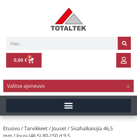
0
0,00
€
Valitse ajoneuvo
Etusivu
/
Tarvikkeet
/
Jouset
/
Sisähalkaisijia 46,5
mm
/ Jousi (46.5) 80-150 d 9.5