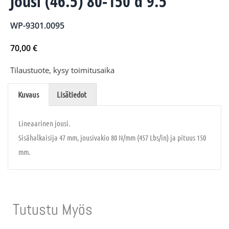
Jousi (46.5) 80-150 d 9.5
WP-9301.0095
70,00
€
Tilaustuote, kysy toimitusaika
Kuvaus
Lisätiedot
Lineaarinen jousi.
Sisähalkaisija 47 mm, jousivakio 80 N/mm (457 Lbs/in) ja pituus 150
mm.
Tutustu Myös