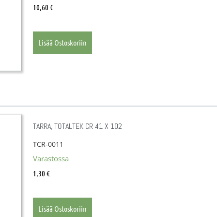
10,60
€
Lisää Ostoskoriin
TARRA, TOTALTEK CR 41 X 102
TCR-0011
Varastossa
1,30
€
Lisää Ostoskoriin