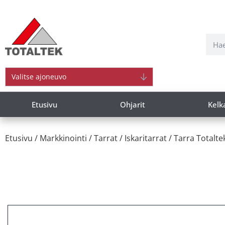
Valitse ajoneuvo
Etusivu
Ohjarit
Kelk
Etusivu
/
Markkinointi
/
Tarrat
/
Iskaritarrat
/ Tarra Totalte