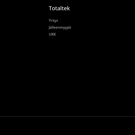
Totaltek
Yritys
Jälleenmyyjät
UKK