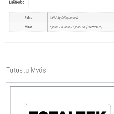
Lisätiedot
Paino
0,022 kg (kilogramma)
Mitat
0,0000 × 0,0000 × 0,0000 cm (senttimetri)
Tutustu Myös