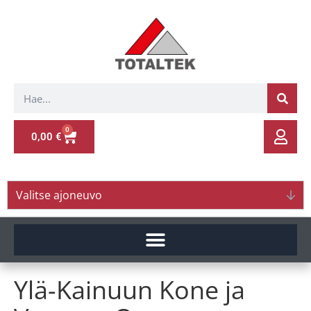
0
0,00
€
Valitse ajoneuvo
Ylä-Kainuun Kone ja