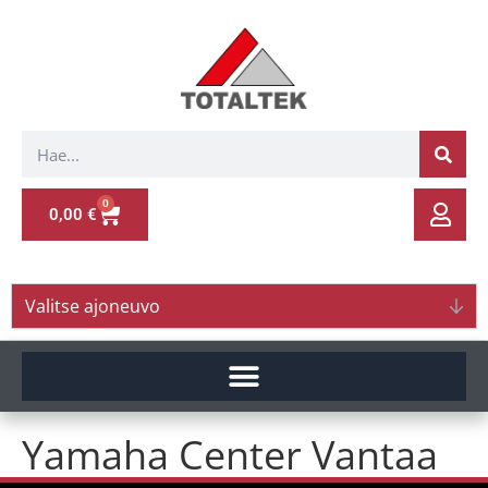
0
0,00
€
Valitse ajoneuvo
Yamaha Center Vantaa