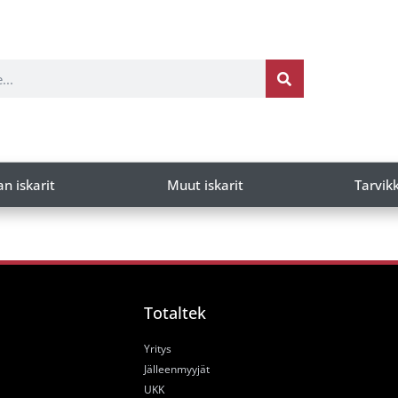
an iskarit
Muut iskarit
Tarvik
Totaltek
Yritys
Jälleenmyyjät
UKK