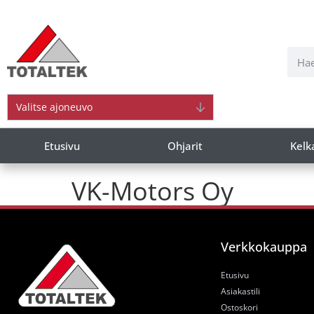
Valitse ajoneuvo
Etusivu
Ohjarit
Kelk
VK-Motors Oy
Verkkokauppa
Etusivu
Asiakastili
Ostoskori