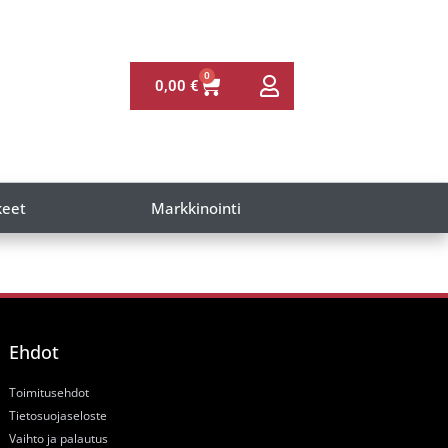
0
0,00
€
keet
Markkinointi
Ehdot
Toimitusehdot
Tietosuojaseloste
Vaihto ja palautus