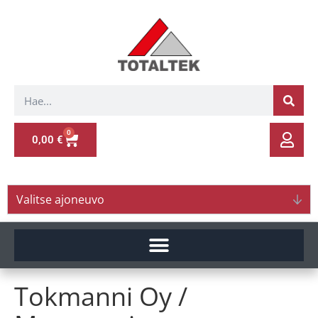
0
0,00
€
Valitse ajoneuvo
Tokmanni Oy /