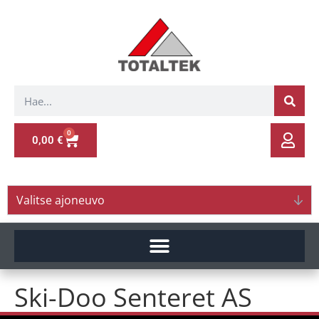
0
0,00
€
Valitse ajoneuvo
Ski-Doo Senteret AS