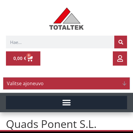
0
0,00
€
Valitse ajoneuvo
Quads Ponent S.L.