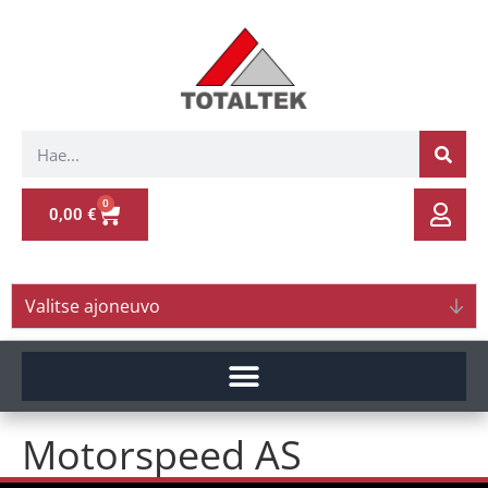
0
0,00
€
Valitse ajoneuvo
Motorspeed AS