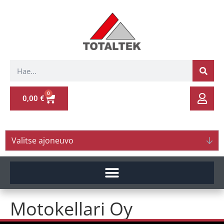
0
0,00
€
Valitse ajoneuvo
Motokellari Oy