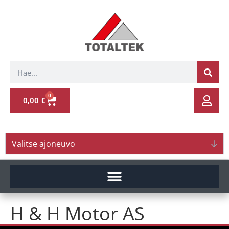
0
0,00
€
Valitse ajoneuvo
H & H Motor AS