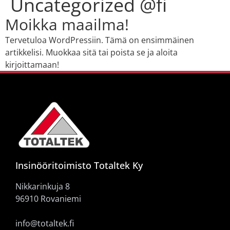
Uncategorized @fi
Moikka maailma!
Tervetuloa WordPressiin. Tämä on ensimmäinen
artikkelisi. Muokkaa sitä tai poista se ja aloita
kirjoittamaan!
Insinööritoimisto Totaltek Ky
Nikkarinkuja 8
96910 Rovaniemi
info@totaltek.fi