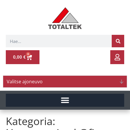
0
0,00
€
Valitse ajoneuvo
Kategoria: